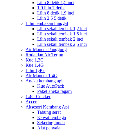
Lilin 8 detik 1,5 inci
1.9 lilin 7 detik
Lilin 8 detik 1,9 inci
Lilin 2,5 5 detik
Lilin tembakan tunggal
Lilin sekali tembak 1,2 inci
Lilin sekali tembak 1,5 inci
Lilin sekali tembak 2 inci
Lilin sekali tembak 2,5 inci
Air Mancur Panggung
Roda dan Air Terjun
Kue 1,3G
Kue 1,4G
Lilin 1,4G
Air Mancur 1.4G
Aneka kembang api
Kue AutoPack
Paket aneka ragam
1.4G Cracker
Accer
Aksesori Kembang Api
Tabung serat
Kawat tembaga
Sekering tunda
Alat penyala