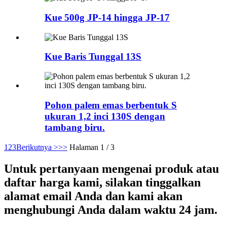
Kue 500g JP-14 hingga JP-17
Kue Baris Tunggal 13S
Pohon palem emas berbentuk S
ukuran 1,2 inci 130S dengan
tambang biru.
1
2
3
Berikutnya >
>>
Halaman 1 / 3
Untuk pertanyaan mengenai produk atau
daftar harga kami, silakan tinggalkan
alamat email Anda dan kami akan
menghubungi Anda dalam waktu 24 jam.