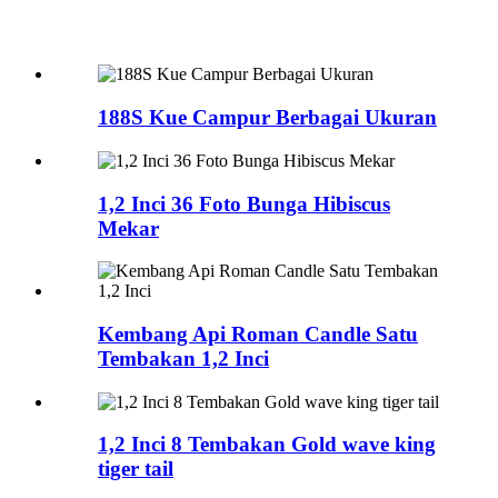
188S Kue Campur Berbagai Ukuran
1,2 Inci 36 Foto Bunga Hibiscus
Mekar
Kembang Api Roman Candle Satu
Tembakan 1,2 Inci
1,2 Inci 8 Tembakan Gold wave king
tiger tail