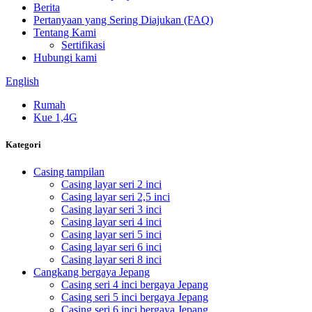
Berita
Pertanyaan yang Sering Diajukan (FAQ)
Tentang Kami
Sertifikasi
Hubungi kami
English
Rumah
Kue 1,4G
Kategori
Casing tampilan
Casing layar seri 2 inci
Casing layar seri 2,5 inci
Casing layar seri 3 inci
Casing layar seri 4 inci
Casing layar seri 5 inci
Casing layar seri 6 inci
Casing layar seri 8 inci
Cangkang bergaya Jepang
Casing seri 4 inci bergaya Jepang
Casing seri 5 inci bergaya Jepang
Casing seri 6 inci bergaya Jepang