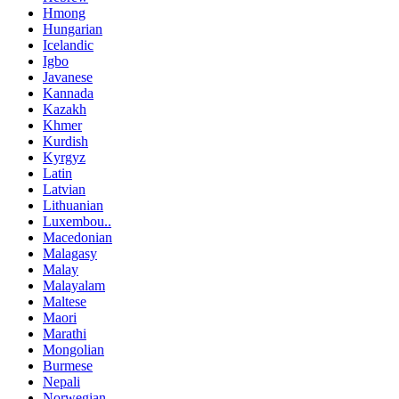
Hmong
Hungarian
Icelandic
Igbo
Javanese
Kannada
Kazakh
Khmer
Kurdish
Kyrgyz
Latin
Latvian
Lithuanian
Luxembou..
Macedonian
Malagasy
Malay
Malayalam
Maltese
Maori
Marathi
Mongolian
Burmese
Nepali
Norwegian