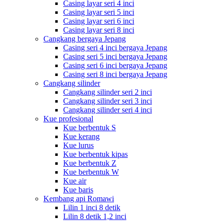
Casing layar seri 4 inci
Casing layar seri 5 inci
Casing layar seri 6 inci
Casing layar seri 8 inci
Cangkang bergaya Jepang
Casing seri 4 inci bergaya Jepang
Casing seri 5 inci bergaya Jepang
Casing seri 6 inci bergaya Jepang
Casing seri 8 inci bergaya Jepang
Cangkang silinder
Cangkang silinder seri 2 inci
Cangkang silinder seri 3 inci
Cangkang silinder seri 4 inci
Kue profesional
Kue berbentuk S
Kue kerang
Kue lurus
Kue berbentuk kipas
Kue berbentuk Z
Kue berbentuk W
Kue air
Kue baris
Kembang api Romawi
Lilin 1 inci 8 detik
Lilin 8 detik 1,2 inci