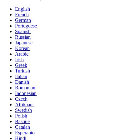
English
French
German
Portuguese
Spanish
Russian
Japanese
Korean
Arabic
Irish
Greek
Turkish
Italian
Danish
Romanian
Indonesian
Czech
Afrikaans
Swedish
Polish
Basque
Catalan
Esperanto
Hindi