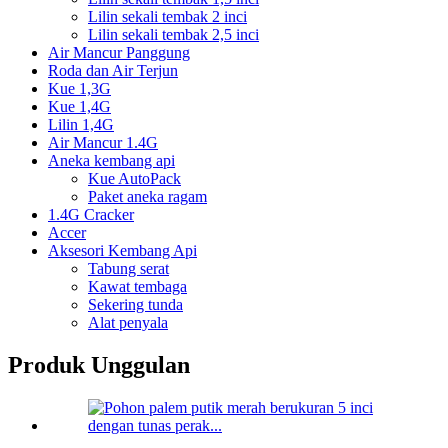
Lilin sekali tembak 2 inci
Lilin sekali tembak 2,5 inci
Air Mancur Panggung
Roda dan Air Terjun
Kue 1,3G
Kue 1,4G
Lilin 1,4G
Air Mancur 1.4G
Aneka kembang api
Kue AutoPack
Paket aneka ragam
1.4G Cracker
Accer
Aksesori Kembang Api
Tabung serat
Kawat tembaga
Sekering tunda
Alat penyala
Produk Unggulan