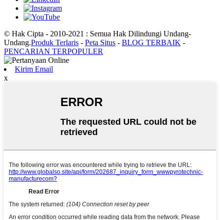
© Hak Cipta - 2010-2021 : Semua Hak Dilindungi Undang-
Undang.
Produk Terlaris
-
Peta Situs
-
BLOG TERBAIK
-
PENCARIAN TERPOPULER
Kirim Email
x