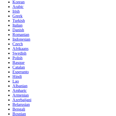
Korean
Arabic
Irish
Greek
Turkish
Italian
Danish
Romanian
Indonesian
Czech
Afrikaans
Swedish
Polish
Basque
Catalan
Esperanto
Hindi
Lao
Albanian
Amharic
Armenian
Azerbaijani
Belarusian
Bengali
Bosnian