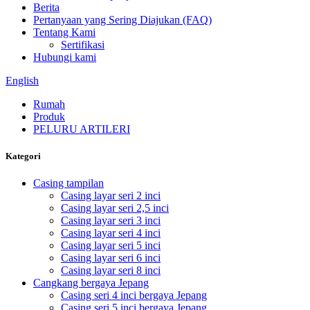
Berita
Pertanyaan yang Sering Diajukan (FAQ)
Tentang Kami
Sertifikasi
Hubungi kami
English
Rumah
Produk
PELURU ARTILERI
Kategori
Casing tampilan
Casing layar seri 2 inci
Casing layar seri 2,5 inci
Casing layar seri 3 inci
Casing layar seri 4 inci
Casing layar seri 5 inci
Casing layar seri 6 inci
Casing layar seri 8 inci
Cangkang bergaya Jepang
Casing seri 4 inci bergaya Jepang
Casing seri 5 inci bergaya Jepang