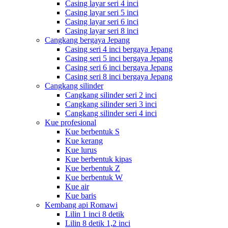
Casing layar seri 4 inci
Casing layar seri 5 inci
Casing layar seri 6 inci
Casing layar seri 8 inci
Cangkang bergaya Jepang
Casing seri 4 inci bergaya Jepang
Casing seri 5 inci bergaya Jepang
Casing seri 6 inci bergaya Jepang
Casing seri 8 inci bergaya Jepang
Cangkang silinder
Cangkang silinder seri 2 inci
Cangkang silinder seri 3 inci
Cangkang silinder seri 4 inci
Kue profesional
Kue berbentuk S
Kue kerang
Kue lurus
Kue berbentuk kipas
Kue berbentuk Z
Kue berbentuk W
Kue air
Kue baris
Kembang api Romawi
Lilin 1 inci 8 detik
Lilin 8 detik 1,2 inci