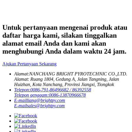
Untuk pertanyaan mengenai produk atau
daftar harga kami, silakan tinggalkan
alamat email Anda dan kami akan
menghubungi Anda dalam waktu 24 jam.
Ajukan Pertanyaan Sekarang
Alamat:
NANCHANG BRIGHT PYROTECHNIC CO.,LTD.
Alamat: Ruang 1804, Gedung A, Jalan Tangning, Jalan
Huizhan, Kota Nanchang, Provinsi Jiangxi, Tiongkok
Telepon:
0086-791-86496682 / 86392558
Telepon genggam:
0086-13870966678
E-mail
liang@brightpy.com
E-mail
sales@brightpy.com