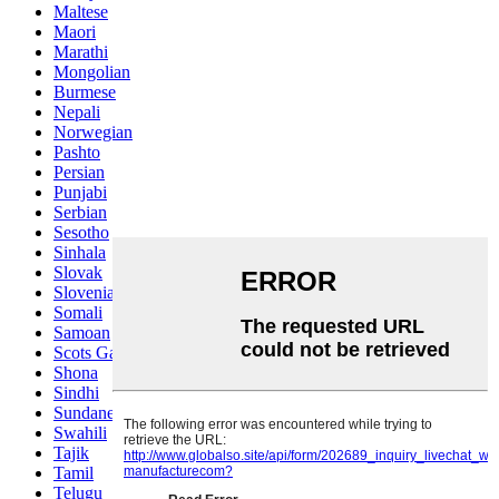
Maltese
Maori
Marathi
Mongolian
Burmese
Nepali
Norwegian
Pashto
Persian
Punjabi
Serbian
Sesotho
Sinhala
Slovak
Slovenian
Somali
Samoan
Scots Gaelic
Shona
Sindhi
Sundanese
Swahili
Tajik
Tamil
Telugu