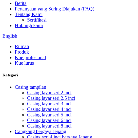
Berita
Pertanyaan yang Sering Diajukan (FAQ)
Tentang Kami
Sertifikasi
Hubungi kami
English
Rumah
Produk
Kue profesional
Kue lurus
Kategori
Casing tampilan
Casing layar seri 2 inci
Casing layar seri 2,5 inci
Casing layar seri 3 inci
Casing layar seri 4 inci
Casing layar seri 5 inci
Casing layar seri 6 inci
Casing layar seri 8 inci
Cangkang bergaya Jepang
Casing seri 4 inci bergaya Jepang