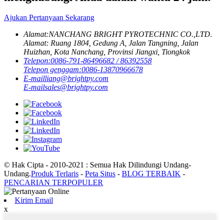
Ajukan Pertanyaan Sekarang
Alamat:
NANCHANG BRIGHT PYROTECHNIC CO.,LTD.
Alamat: Ruang 1804, Gedung A, Jalan Tangning, Jalan
Huizhan, Kota Nanchang, Provinsi Jiangxi, Tiongkok
Telepon:
0086-791-86496682 / 86392558
Telepon genggam:
0086-13870966678
E-mail
liang@brightpy.com
E-mail
sales@brightpy.com
© Hak Cipta - 2010-2021 : Semua Hak Dilindungi Undang-
Undang.
Produk Terlaris
-
Peta Situs
-
BLOG TERBAIK
-
PENCARIAN TERPOPULER
Kirim Email
x