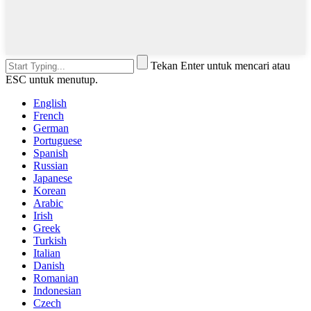
Tekan Enter untuk mencari atau
ESC untuk menutup.
English
French
German
Portuguese
Spanish
Russian
Japanese
Korean
Arabic
Irish
Greek
Turkish
Italian
Danish
Romanian
Indonesian
Czech