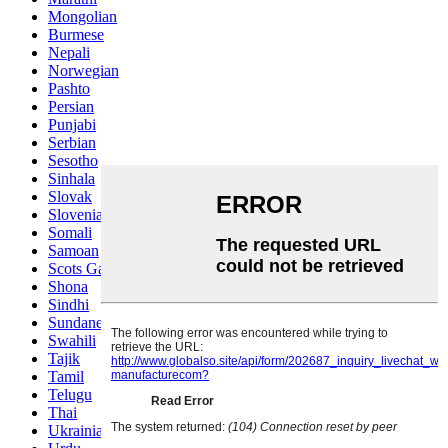
Mongolian
Burmese
Nepali
Norwegian
Pashto
Persian
Punjabi
Serbian
Sesotho
Sinhala
Slovak
Slovenian
Somali
Samoan
Scots Gaelic
Shona
Sindhi
Sundanese
Swahili
Tajik
Tamil
Telugu
Thai
Ukrainian