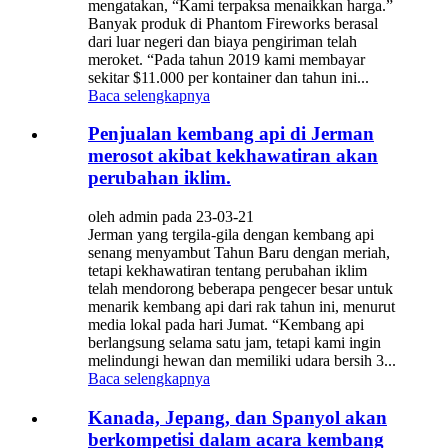
mengatakan, “Kami terpaksa menaikkan harga.”
Banyak produk di Phantom Fireworks berasal
dari luar negeri dan biaya pengiriman telah
meroket. “Pada tahun 2019 kami membayar
sekitar $11.000 per kontainer dan tahun ini...
Baca selengkapnya
Penjualan kembang api di Jerman
merosot akibat kekhawatiran akan
perubahan iklim.
oleh admin pada 23-03-21
Jerman yang tergila-gila dengan kembang api
senang menyambut Tahun Baru dengan meriah,
tetapi kekhawatiran tentang perubahan iklim
telah mendorong beberapa pengecer besar untuk
menarik kembang api dari rak tahun ini, menurut
media lokal pada hari Jumat. “Kembang api
berlangsung selama satu jam, tetapi kami ingin
melindungi hewan dan memiliki udara bersih 3...
Baca selengkapnya
Kanada, Jepang, dan Spanyol akan
berkompetisi dalam acara kembang