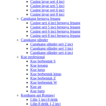
Casing layar seri 4 inci
Casing layar seri 5 inci
Casing layar seri 6 inci
Casing layar seri 8 inci
Cangkang bergaya Jepang
Casing seri 4 inci bergaya Jepang
Casing seri 5 inci bergaya Jepang
Casing seri 6 inci bergaya Jepang
Casing seri 8 inci bergaya Jepang
Cangkang silinder
Cangkang silinder seri 2 inci
Cangkang silinder seri 3 inci
Cangkang silinder seri 4 inci
Kue profesional
Kue berbentuk S
Kue kerang
Kue lurus
Kue berbentuk kipas
Kue berbentuk Z
Kue berbentuk W
Kue air
Kue baris
Kembang api Romawi
Lilin 1 inci 8 detik
Lilin 8 detik 1,2 inci