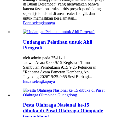
di Bulan Desember" yang menyatakan bahwa
karena fase konstruksi kritis proyek pendukung
seperti jalan darat di area Teater Langit, dan
untuk memastikan keselamatan...
Baca selengkapnya
Undangan Pelatihan untuk Ahli
Pirografi
oleh admin pada 25-11-11
Jadwal Acara 9:00-9:15 Registrasi Tamu
Sambutan Pembukaan 9:15-9:25 Peluncuran
"Rencana Acara Pameran Kembang Api
Jiayexing 2026" 9:25-9:55 Sesi Berbagi...
Baca selengkapnya
Pesta Olahraga Nasional ke-15
dibuka di Pusat Olahraga Olimpiade
Guangdong.