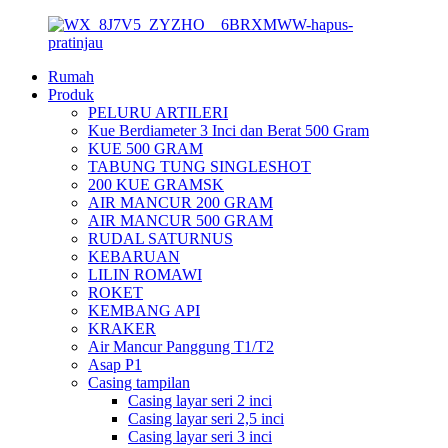
Rumah
Produk
PELURU ARTILERI
Kue Berdiameter 3 Inci dan Berat 500 Gram
KUE 500 GRAM
TABUNG TUNG SINGLESHOT
200 KUE GRAMSK
AIR MANCUR 200 GRAM
AIR MANCUR 500 GRAM
RUDAL SATURNUS
KEBARUAN
LILIN ROMAWI
ROKET
KEMBANG API
KRAKER
Air Mancur Panggung T1/T2
Asap P1
Casing tampilan
Casing layar seri 2 inci
Casing layar seri 2,5 inci
Casing layar seri 3 inci