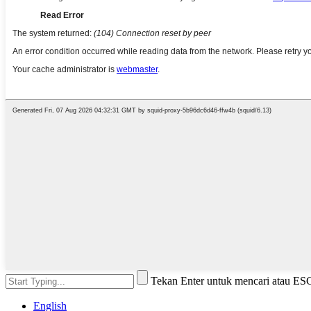
Tekan Enter untuk mencari atau ES
English