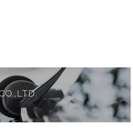
O.,LTD.