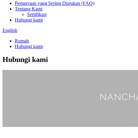
Pertanyaan yang Sering Diajukan (FAQ)
Tentang Kami
Sertifikasi
Hubungi kami
English
Rumah
Hubungi kami
Hubungi kami
NANCHA