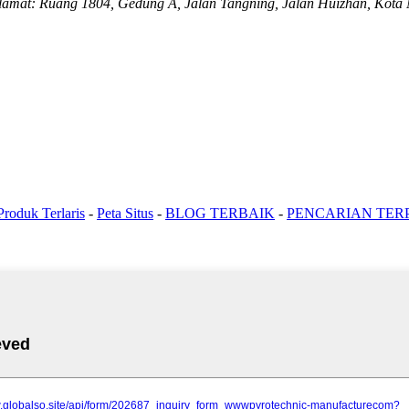
uang 1804, Gedung A, Jalan Tangning, Jalan Huizhan, Kota Nan
Produk Terlaris
-
Peta Situs
-
BLOG TERBAIK
-
PENCARIAN TER