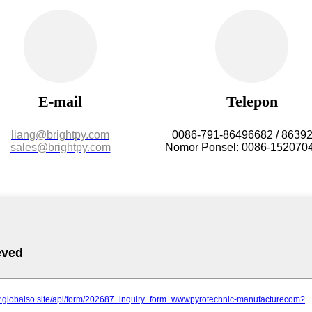
E-mail
Telepon
liang@brightpy.com
0086-791-86496682 / 8639
sales@brightpy.com
Nomor Ponsel: 0086-152070