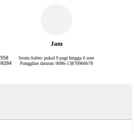
Jam
2558
Senin-Sabtu: pukul 9 pagi hingga 6 sore
49284
Panggilan darurat: 0086-13870966678