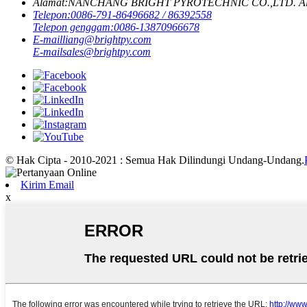
Alamat:
NANCHANG BRIGHT PYROTECHNIC CO.,LTD. Alamat: R
Telepon:
0086-791-86496682 / 86392558
Telepon genggam:
0086-13870966678
E-mail
liang@brightpy.com
E-mail
sales@brightpy.com
© Hak Cipta - 2010-2021 : Semua Hak Dilindungi Undang-Undang.
Kirim Email
x