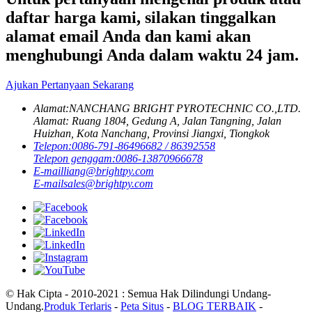
daftar harga kami, silakan tinggalkan
alamat email Anda dan kami akan
menghubungi Anda dalam waktu 24 jam.
Ajukan Pertanyaan Sekarang
Alamat:
NANCHANG BRIGHT PYROTECHNIC CO.,LTD.
Alamat: Ruang 1804, Gedung A, Jalan Tangning, Jalan
Huizhan, Kota Nanchang, Provinsi Jiangxi, Tiongkok
Telepon:
0086-791-86496682 / 86392558
Telepon genggam:
0086-13870966678
E-mail
liang@brightpy.com
E-mail
sales@brightpy.com
© Hak Cipta - 2010-2021 : Semua Hak Dilindungi Undang-
Undang.
Produk Terlaris
-
Peta Situs
-
BLOG TERBAIK
-