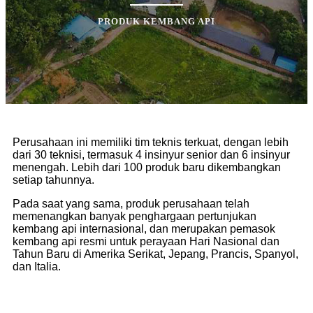
PRODUK KEMBANG API
Perusahaan ini memiliki tim teknis terkuat, dengan lebih
dari 30 teknisi, termasuk 4 insinyur senior dan 6 insinyur
menengah. Lebih dari 100 produk baru dikembangkan
setiap tahunnya.
Pada saat yang sama, produk perusahaan telah
memenangkan banyak penghargaan pertunjukan
kembang api internasional, dan merupakan pemasok
kembang api resmi untuk perayaan Hari Nasional dan
Tahun Baru di Amerika Serikat, Jepang, Prancis, Spanyol,
dan Italia.