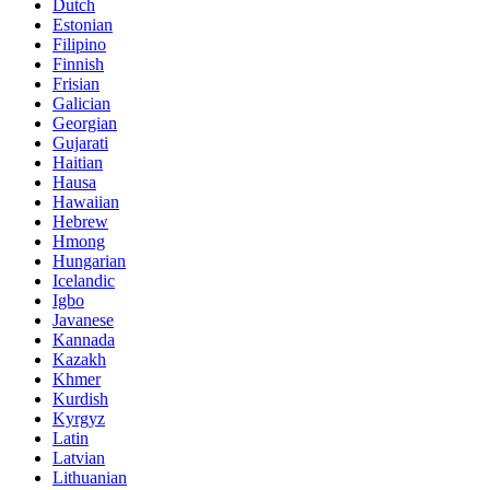
Dutch
Estonian
Filipino
Finnish
Frisian
Galician
Georgian
Gujarati
Haitian
Hausa
Hawaiian
Hebrew
Hmong
Hungarian
Icelandic
Igbo
Javanese
Kannada
Kazakh
Khmer
Kurdish
Kyrgyz
Latin
Latvian
Lithuanian