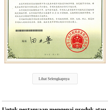
Lihat Selengkapnya
Untuk pertanyaan mengenai produk atau