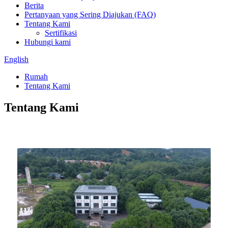
Berita
Pertanyaan yang Sering Diajukan (FAQ)
Tentang Kami
Sertifikasi
Hubungi kami
English
Rumah
Tentang Kami
Tentang Kami