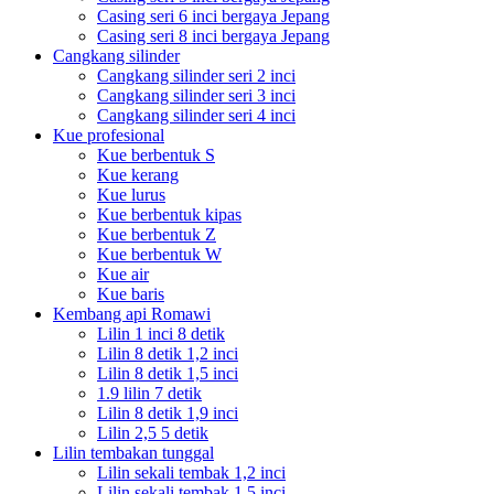
Casing seri 6 inci bergaya Jepang
Casing seri 8 inci bergaya Jepang
Cangkang silinder
Cangkang silinder seri 2 inci
Cangkang silinder seri 3 inci
Cangkang silinder seri 4 inci
Kue profesional
Kue berbentuk S
Kue kerang
Kue lurus
Kue berbentuk kipas
Kue berbentuk Z
Kue berbentuk W
Kue air
Kue baris
Kembang api Romawi
Lilin 1 inci 8 detik
Lilin 8 detik 1,2 inci
Lilin 8 detik 1,5 inci
1.9 lilin 7 detik
Lilin 8 detik 1,9 inci
Lilin 2,5 5 detik
Lilin tembakan tunggal
Lilin sekali tembak 1,2 inci
Lilin sekali tembak 1,5 inci