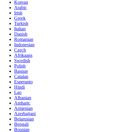
Korean
Arabic
Irish
Greek
Turkish
Italian
Danish
Romanian
Indonesian
Czech
Afrikaans
Swedish
Polish
Basque
Catalan
Esperanto
Hindi
Lao
Albanian
Amharic
Armenian
Azerbaijani
Belarusian
Bengali
Bosnian