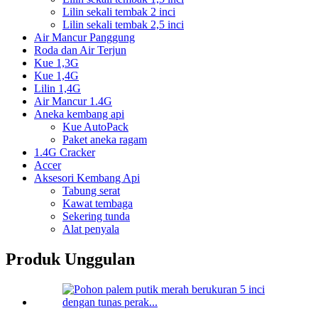
Lilin sekali tembak 2 inci
Lilin sekali tembak 2,5 inci
Air Mancur Panggung
Roda dan Air Terjun
Kue 1,3G
Kue 1,4G
Lilin 1,4G
Air Mancur 1.4G
Aneka kembang api
Kue AutoPack
Paket aneka ragam
1.4G Cracker
Accer
Aksesori Kembang Api
Tabung serat
Kawat tembaga
Sekering tunda
Alat penyala
Produk Unggulan