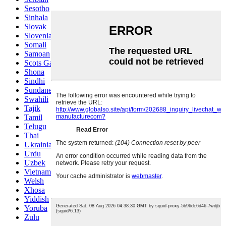
Sesotho
Sinhala
Slovak
Slovenian
Somali
Samoan
Scots Gaelic
Shona
Sindhi
Sundanese
Swahili
Tajik
Tamil
Telugu
Thai
Ukrainian
Urdu
Uzbek
Vietnamese
Welsh
Xhosa
Yiddish
Yoruba
Zulu