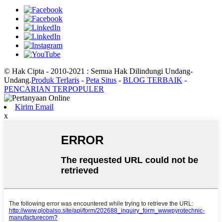
© Hak Cipta - 2010-2021 : Semua Hak Dilindungi Undang-
Undang.
Produk Terlaris
-
Peta Situs
-
BLOG TERBAIK
-
PENCARIAN TERPOPULER
Kirim Email
x