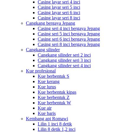
Casing layar seri 4 inci
Casing layar seri 5 inci
Casing layar seri 6 inci
Casing layar seri 8 inci
Cangkang bergaya Jepang
Casing seri 4 inci bergaya Jepang
Casing seri 5 inci bergaya Jepang
Casing seri 6 inci bergaya Jepang
Casing seri 8 inci bergaya Jepang
Cangkang silinder
Cangkang silinder seri 2 inci
Cangkang silinder seri 3 inci
Cangkang silinder seri 4 inci
Kue profesional
Kue berbentuk S
Kue kerang
Kue lurus
Kue berbentuk kipas
Kue berbentuk Z
Kue berbentuk W
Kue air
Kue baris
Kembang api Romawi
Lilin 1 inci 8 detik
Lilin 8 detik 1,2 inci