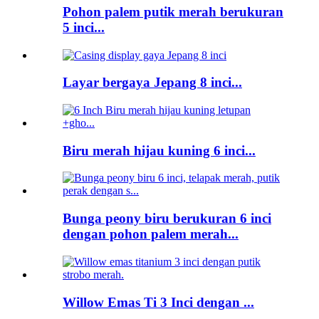
Pohon palem putik merah berukuran
5 inci...
Layar bergaya Jepang 8 inci...
Biru merah hijau kuning 6 inci...
Bunga peony biru berukuran 6 inci
dengan pohon palem merah...
Willow Emas Ti 3 Inci dengan ...