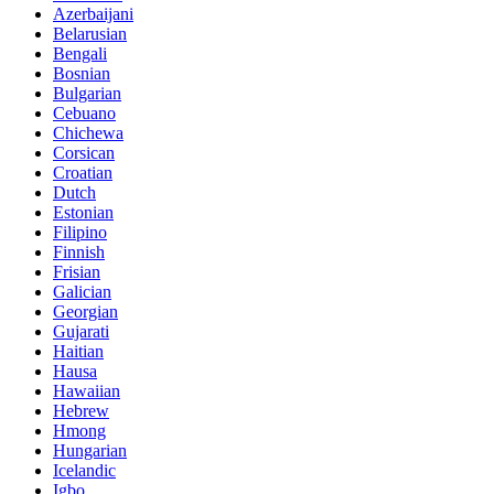
Azerbaijani
Belarusian
Bengali
Bosnian
Bulgarian
Cebuano
Chichewa
Corsican
Croatian
Dutch
Estonian
Filipino
Finnish
Frisian
Galician
Georgian
Gujarati
Haitian
Hausa
Hawaiian
Hebrew
Hmong
Hungarian
Icelandic
Igbo