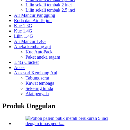
Lilin sekali tembak 2 inci
Lilin sekali tembak 2,5 inci
Air Mancur Panggung
Roda dan Air Terjun
Kue 1,3G
Kue 1,4G
Lilin 1,4G
Air Mancur 1.4G
Aneka kembang api
Kue AutoPack
Paket aneka ragam
1.4G Cracker
Accer
Aksesori Kembang Api
Tabung serat
Kawat tembaga
Sekering tunda
Alat penyala
Produk Unggulan