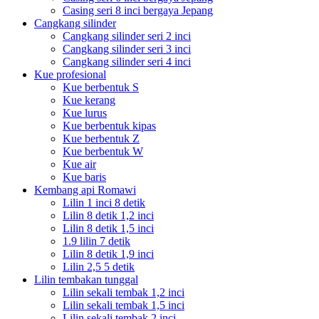
Casing seri 8 inci bergaya Jepang
Cangkang silinder
Cangkang silinder seri 2 inci
Cangkang silinder seri 3 inci
Cangkang silinder seri 4 inci
Kue profesional
Kue berbentuk S
Kue kerang
Kue lurus
Kue berbentuk kipas
Kue berbentuk Z
Kue berbentuk W
Kue air
Kue baris
Kembang api Romawi
Lilin 1 inci 8 detik
Lilin 8 detik 1,2 inci
Lilin 8 detik 1,5 inci
1.9 lilin 7 detik
Lilin 8 detik 1,9 inci
Lilin 2,5 5 detik
Lilin tembakan tunggal
Lilin sekali tembak 1,2 inci
Lilin sekali tembak 1,5 inci
Lilin sekali tembak 2 inci