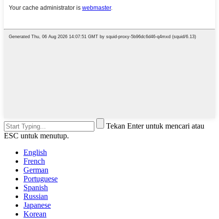
Tekan Enter untuk mencari atau
ESC untuk menutup.
English
French
German
Portuguese
Spanish
Russian
Japanese
Korean