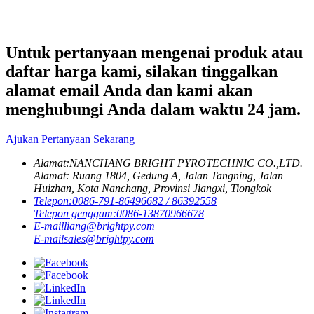
Untuk pertanyaan mengenai produk atau
daftar harga kami, silakan tinggalkan
alamat email Anda dan kami akan
menghubungi Anda dalam waktu 24 jam.
Ajukan Pertanyaan Sekarang
Alamat:
NANCHANG BRIGHT PYROTECHNIC CO.,LTD.
Alamat: Ruang 1804, Gedung A, Jalan Tangning, Jalan
Huizhan, Kota Nanchang, Provinsi Jiangxi, Tiongkok
Telepon:
0086-791-86496682 / 86392558
Telepon genggam:
0086-13870966678
E-mail
liang@brightpy.com
E-mail
sales@brightpy.com