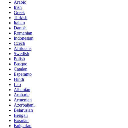
Arabic
Irish
Greek
Turkish
Italian
Danish
Romanian
Indonesian
Czech
Afrikaans
Swedish
Polish
Basque
Catalan
Esperanto
Hindi
Lao
Albanian
Amharic
Armenian
Azerbaijani
Belarusian
Bengali
Bosnian
Bulgarian