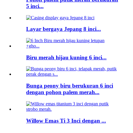
5 inci...
Layar bergaya Jepang 8 inci...
Biru merah hijau kuning 6 inci...
Bunga peony biru berukuran 6 inci
dengan pohon palem merah...
Willow Emas Ti 3 Inci dengan ...