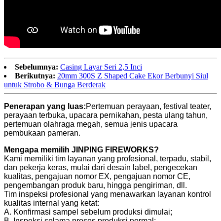
Sebelumnya:
Casing Layar Seri 2,5 Inci
Berikutnya:
20mm 300S Z Shaped Cake Ekor Berbunyi Siul
untuk Strobo & Bunga Berderak
Penerapan yang luas:
Pertemuan perayaan, festival teater,
perayaan terbuka, upacara pernikahan, pesta ulang tahun,
pertemuan olahraga megah, semua jenis upacara
pembukaan pameran.
Mengapa memilih JINPING FIREWORKS?
Kami memiliki tim layanan yang profesional, terpadu, stabil,
dan pekerja keras, mulai dari desain label, pengecekan
kualitas, pengajuan nomor EX, pengajuan nomor CE,
pengembangan produk baru, hingga pengiriman, dll.
Tim inspeksi profesional yang menawarkan layanan kontrol
kualitas internal yang ketat:
A. Konfirmasi sampel sebelum produksi dimulai;
B. Inspeksi selama proses produksi normal;