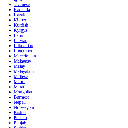
Javanese
Kannada
Kazakh
Khmer
Kurdish
Kyrgyz
Latin
Latvian
Lithuanian
Luxembou..
Macedonian
Malagasy
Malay
Malayalam
Maltese
Maori
Marathi
Mongolian
Burmese
Nepali
Norwegian
Pashto
Persian
Punjabi
Serbian