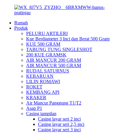
Rumah
Produk
PELURU ARTILERI
Kue Berdiameter 3 Inci dan Berat 500 Gram
KUE 500 GRAM
TABUNG TUNG SINGLESHOT
200 KUE GRAMSK
AIR MANCUR 200 GRAM
AIR MANCUR 500 GRAM
RUDAL SATURNUS
KEBARUAN
LILIN ROMAWI
ROKET
KEMBANG API
KRAKER
Air Mancur Panggung T1/T2
Asap P1
Casing tampilan
Casing layar seri 2 inci
Casing layar seri 2,5 inci
Casing layar seri 3 inci