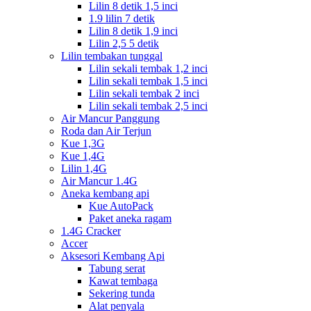
Lilin 8 detik 1,5 inci
1.9 lilin 7 detik
Lilin 8 detik 1,9 inci
Lilin 2,5 5 detik
Lilin tembakan tunggal
Lilin sekali tembak 1,2 inci
Lilin sekali tembak 1,5 inci
Lilin sekali tembak 2 inci
Lilin sekali tembak 2,5 inci
Air Mancur Panggung
Roda dan Air Terjun
Kue 1,3G
Kue 1,4G
Lilin 1,4G
Air Mancur 1.4G
Aneka kembang api
Kue AutoPack
Paket aneka ragam
1.4G Cracker
Accer
Aksesori Kembang Api
Tabung serat
Kawat tembaga
Sekering tunda
Alat penyala