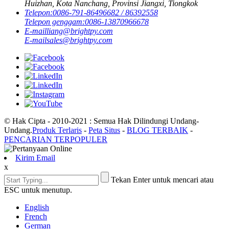
Huizhan, Kota Nanchang, Provinsi Jiangxi, Tiongkok
Telepon:
0086-791-86496682 / 86392558
Telepon genggam:
0086-13870966678
E-mail
liang@brightpy.com
E-mail
sales@brightpy.com
© Hak Cipta - 2010-2021 : Semua Hak Dilindungi Undang-
Undang.
Produk Terlaris
-
Peta Situs
-
BLOG TERBAIK
-
PENCARIAN TERPOPULER
Kirim Email
x
Tekan Enter untuk mencari atau
ESC untuk menutup.
English
French
German