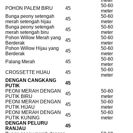
meter
50-60
POHON PALEM BIRU
45
meter
Bunga peony setengah
50-60
45
merah setengah hijau
meter
Bunga peony setengah
50-60
45
merah setengah biru
meter
Pohon Willow Merah yang
50-60
45
Berderak
meter
Pohon Willow Hijau yang
50-60
45
Berderak
meter
50-60
Palang Merah
45
meter
50-60
CROSSETTE HIJAU
45
meter
DENGAN CANGKANG
45
PUTIK
PEONI MERAH DENGAN
50-60
45
PUTIK BIRU
meter
PEONI MERAH DENGAN
50-60
45
PUTIK HIJAU
meter
PEONI MERAH DENGAN
50-60
45
PUTIK KUNING
meter
DENGAN PELURU
45
RANJAU