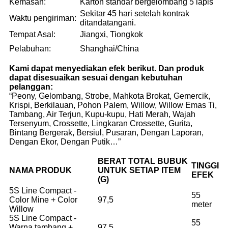
Kemasan:
Karton standar bergelombang 5 lapis
Sekitar 45 hari setelah kontrak
Waktu pengiriman:
ditandatangani.
Tempat Asal:
Jiangxi, Tiongkok
Pelabuhan:
Shanghai/China
Kami dapat menyediakan efek berikut. Dan produk
dapat disesuaikan sesuai dengan kebutuhan
pelanggan:
“Peony, Gelombang, Strobe, Mahkota Brokat, Gemercik,
Krispi, Berkilauan, Pohon Palem, Willow, Willow Emas Ti,
Tambang, Air Terjun, Kupu-kupu, Hati Merah, Wajah
Tersenyum, Crossette, Lingkaran Crossette, Gurita,
Bintang Bergerak, Bersiul, Pusaran, Dengan Laporan,
Dengan Ekor, Dengan Putik…”
BERAT TOTAL BUBUK
TINGGI
NAMA PRODUK
UNTUK SETIAP ITEM
EFEK
(G)
5S Line Compact -
55
Color Mine + Color
97,5
meter
Willow
5S Line Compact -
55
Warna tambang +
97,5