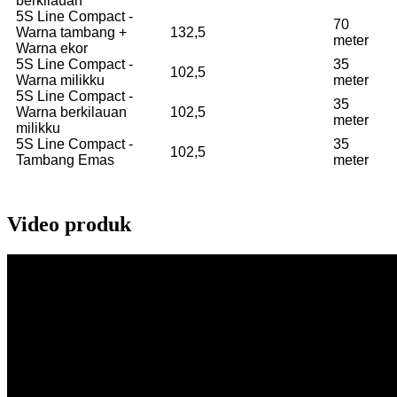
berkilauan
5S Line Compact -
70
Warna tambang +
132,5
meter
Warna ekor
5S Line Compact -
35
102,5
Warna milikku
meter
5S Line Compact -
35
Warna berkilauan
102,5
meter
milikku
5S Line Compact -
35
102,5
Tambang Emas
meter
Video produk