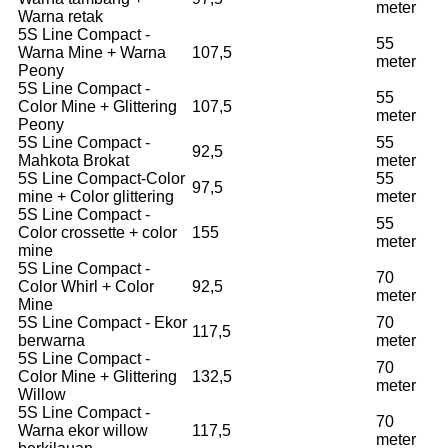
meter
Warna retak
5S Line Compact -
55
Warna Mine + Warna
107,5
meter
Peony
5S Line Compact -
55
Color Mine + Glittering
107,5
meter
Peony
5S Line Compact -
55
92,5
Mahkota Brokat
meter
5S Line Compact-Color
55
97,5
mine + Color glittering
meter
5S Line Compact -
55
Color crossette + color
155
meter
mine
5S Line Compact -
70
Color Whirl + Color
92,5
meter
Mine
5S Line Compact - Ekor
70
117,5
berwarna
meter
5S Line Compact -
70
Color Mine + Glittering
132,5
meter
Willow
5S Line Compact -
70
Warna ekor willow
117,5
meter