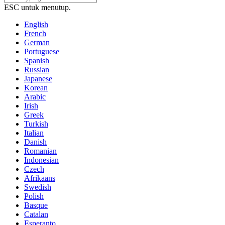
ESC untuk menutup.
English
French
German
Portuguese
Spanish
Russian
Japanese
Korean
Arabic
Irish
Greek
Turkish
Italian
Danish
Romanian
Indonesian
Czech
Afrikaans
Swedish
Polish
Basque
Catalan
Esperanto