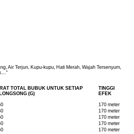
ng, Air Terjun, Kupu-kupu, Hati Merah, Wajah Tersenyum,
ik…”
RAT TOTAL BUBUK UNTUK SETIAP
TINGGI
LONGSONG (G)
EFEK
60
170 meter
60
170 meter
60
170 meter
60
170 meter
60
170 meter