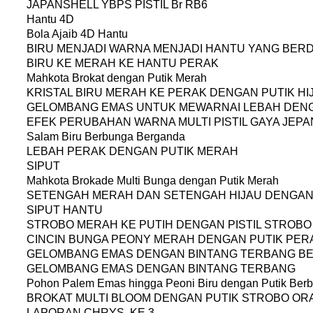
JAPANSHELL YBPS PISTIL Br RB6
Hantu 4D
Bola Ajaib 4D Hantu
BIRU MENJADI WARNA MENJADI HANTU YANG BER
BIRU KE MERAH KE HANTU PERAK
Mahkota Brokat dengan Putik Merah
KRISTAL BIRU MERAH KE PERAK DENGAN PUTIK HI
GELOMBANG EMAS UNTUK MEWARNAI LEBAH DENG
EFEK PERUBAHAN WARNA MULTI PISTIL GAYA JEP
Salam Biru Berbunga Berganda
LEBAH PERAK DENGAN PUTIK MERAH
SIPUT
Mahkota Brokade Multi Bunga dengan Putik Merah
SETENGAH MERAH DAN SETENGAH HIJAU DENGAN
SIPUT HANTU
STROBO MERAH KE PUTIH DENGAN PISTIL STROBO 
CINCIN BUNGA PEONY MERAH DENGAN PUTIK PER
GELOMBANG EMAS DENGAN BINTANG TERBANG B
GELOMBANG EMAS DENGAN BINTANG TERBANG
Pohon Palem Emas hingga Peoni Biru dengan Putik Ber
BROKAT MULTI BLOOM DENGAN PUTIK STROBO OR
LAPORAN CHRYS. KE 3