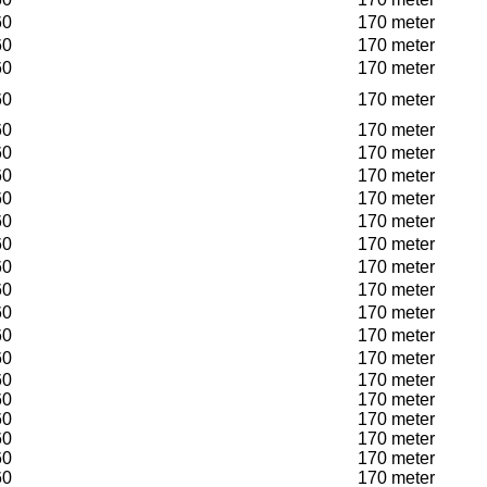
60
170 meter
60
170 meter
60
170 meter
60
170 meter
60
170 meter
60
170 meter
60
170 meter
60
170 meter
60
170 meter
60
170 meter
60
170 meter
60
170 meter
60
170 meter
60
170 meter
60
170 meter
60
170 meter
60
170 meter
60
170 meter
60
170 meter
60
170 meter
60
170 meter