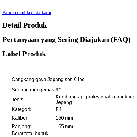
Kirim email kepada kami
Detail Produk
Pertanyaan yang Sering Diajukan (FAQ)
Label Produk
Cangkang gaya Jepang seri 6 inci
Sedang mengemas:
9/1
Kembang api profesional - cangkang
Jenis:
Jepang
Kategori:
F4
Kaliber:
150 mm
Panjang:
165 mm
Berat total bubuk