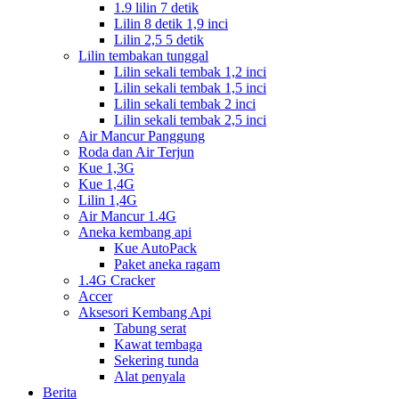
1.9 lilin 7 detik
Lilin 8 detik 1,9 inci
Lilin 2,5 5 detik
Lilin tembakan tunggal
Lilin sekali tembak 1,2 inci
Lilin sekali tembak 1,5 inci
Lilin sekali tembak 2 inci
Lilin sekali tembak 2,5 inci
Air Mancur Panggung
Roda dan Air Terjun
Kue 1,3G
Kue 1,4G
Lilin 1,4G
Air Mancur 1.4G
Aneka kembang api
Kue AutoPack
Paket aneka ragam
1.4G Cracker
Accer
Aksesori Kembang Api
Tabung serat
Kawat tembaga
Sekering tunda
Alat penyala
Berita