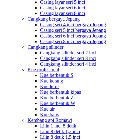
Casing layar seri 5 inci
Casing layar seri 6 inci
Casing layar seri 8 inci
Cangkang bergaya Jepang
Casing seri 4 inci bergaya Jepang
Casing seri 5 inci bergaya Jepang
Casing seri 6 inci bergaya Jepang
Casing seri 8 inci bergaya Jepang
Cangkang silinder
Cangkang silinder seri 2 inci
Cangkang silinder seri 3 inci
Cangkang silinder seri 4 inci
Kue profesional
Kue berbentuk S
Kue kerang
Kue lurus
Kue berbentuk kipas
Kue berbentuk Z
Kue berbentuk W
Kue air
Kue baris
Kembang api Romawi
Lilin 1 inci 8 detik
Lilin 8 detik 1,2 inci
Lilin 8 detik 1,5 inci